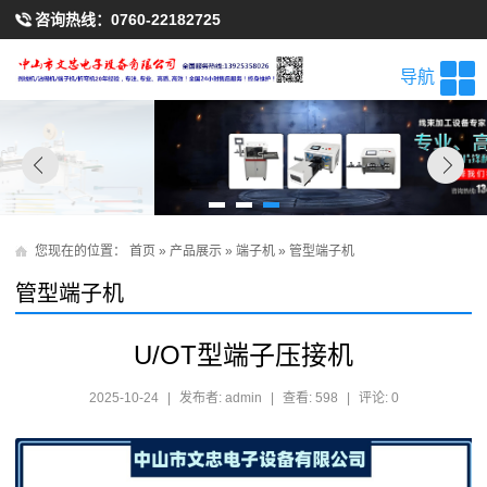
咨询热线：
0760-22182725
导航
您现在的位置：
首页
»
产品展示
»
端子机
»
管型端子机
管型端子机
U/OT型端子压接机
2025-10-24
|
发布者: admin
|
查看: 598
|
评论: 0