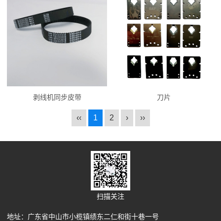
剥线机同步皮带
刀片
‹‹
1
2
›
››
扫描关注
地址：广东省中山市小榄镇绩东二仁和街十巷一号