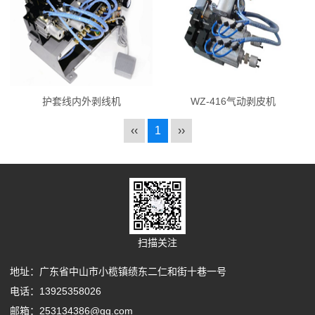
护套线内外剥线机
WZ-416气动剥皮机
‹‹
1
››
扫描关注
地址：广东省中山市小榄镇绩东二仁和街十巷一号
电话：13925358026
邮箱：253134386@qq.com