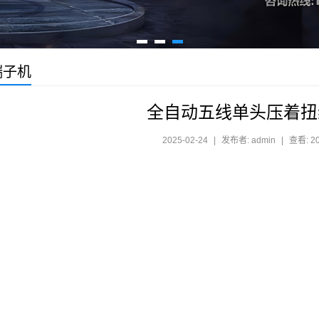
端子机
全自动五线单头压着扭
2025-02-24
|
发布者: admin
|
查看: 2