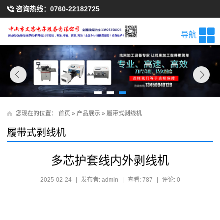
咨询热线：
0760-22182725
导航
您现在的位置：
首页
»
产品展示
»
履带式剥线机
履带式剥线机
多芯护套线内外剥线机
2025-02-24
|
发布者: admin
|
查看: 787
|
评论: 0