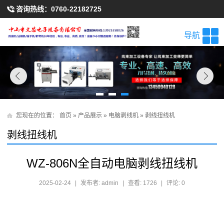
咨询热线：
0760-22182725
导航
您现在的位置：
首页
»
产品展示
»
电脑剥线机
»
剥线扭线机
剥线扭线机
WZ-806N全自动电脑剥线扭线机
2025-02-24
|
发布者: admin
|
查看: 1726
|
评论: 0