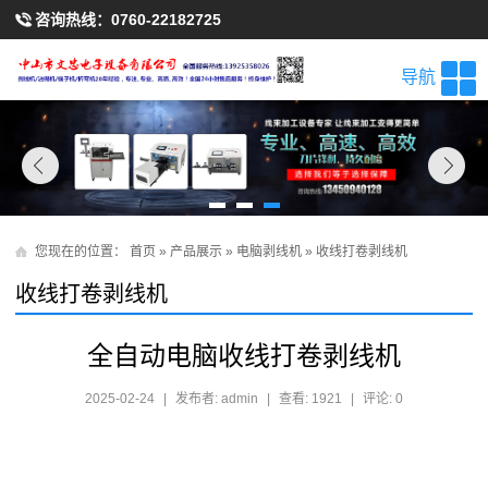
咨询热线：
0760-22182725
导航
您现在的位置：
首页
»
产品展示
»
电脑剥线机
»
收线打卷剥线机
收线打卷剥线机
全自动电脑收线打卷剥线机
2025-02-24
|
发布者: admin
|
查看: 1921
|
评论: 0