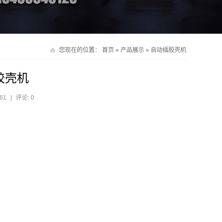
您现在的位置：
首页
»
产品展示
»
自动插胶壳机
胶壳机
61
|
评论: 0