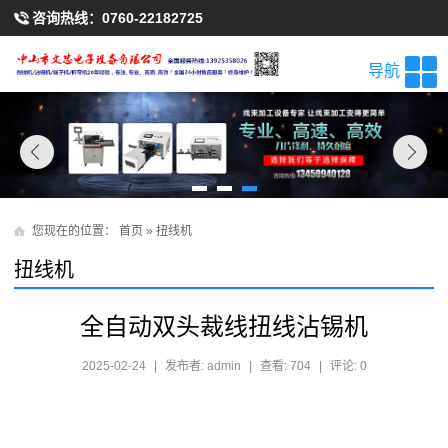
咨询热线：
0760-22182725
导航
您现在的位置：
首页
»
扭线机
扭线机
全自动双头裁线扭线沾锡机
2025-02-24
|
发布者: admin
|
查看: 704
|
评论: 0